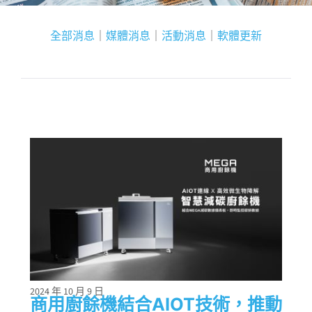
商城
全部消息
｜
媒體消息
｜
活動消息
｜
軟體更新
2024 年 10 月 9 日
商用廚餘機結合AIOT技術，推動