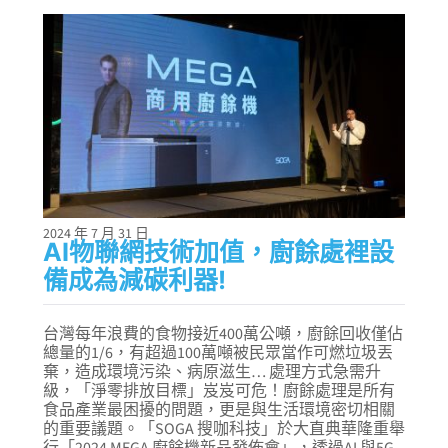
2024 年 7 月 31 日
AI物聯網技術加值，廚餘處裡設
備成為減碳利器!
台灣每年浪費的食物接近400萬公噸，廚餘回收僅佔
總量的1/6，有超過100萬噸被民眾當作可燃垃圾丟
棄，造成環境污染、病原滋生… 處理方式急需升
級，「淨零排放目標」岌岌可危！廚餘處理是所有
食品產業最困擾的問題，更是與生活環境密切相關
的重要議題。「SOGA 搜咖科技」於大直典華隆重舉
行「2024 MEGA 廚餘機新品發佈會」，透過AI 與5G