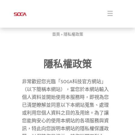
Skip
to
content
Toggle
Navigati
關於
首頁
»
隱私權政策
解決方案
隱私權政策
商品
非常歡迎您光臨「SOGA科技官方網站」
（以下簡稱本網站），當您於本網站輸入
消息
個人資料並開始使用本服務時，即視為您
已清楚瞭解並同意以下本網站蒐集、處理
下載
或利用您個人資料之目的及用途。為了讓
您能夠安心的使用本網站的各項服務與資
訊，特此向您說明本網站的隱私權保護政
聯絡