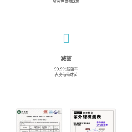
金黃色葡萄球菌
滅菌
99.9%
殺菌率
表皮葡萄球菌