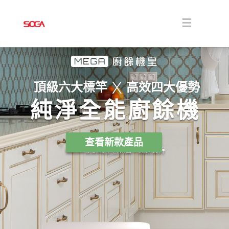
Skip
to
content
Toggle
Navigati
關於
X
解決方案
頂級六大標竿
高效四大優勢
純淨全能廚餘機
商品
查看新款產品
MEGA 廚餘機皇已完售，感謝支持
消息
下載
聯絡