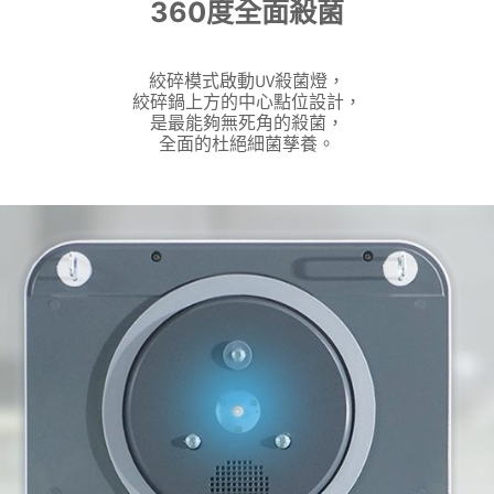
360度全面殺菌
絞碎模式啟動UV殺菌燈，
絞碎鍋上方的中心點位設計，
是最能夠無死角的殺菌，
全面的杜絕細菌孳養。