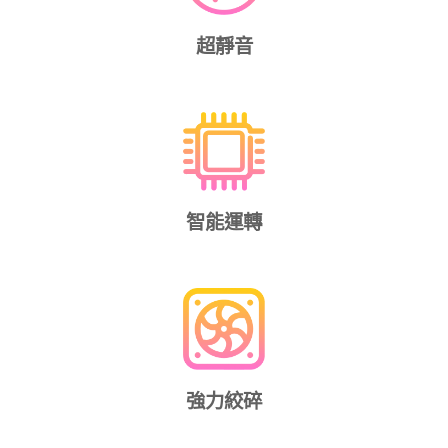
超靜音
智能運轉
強力絞碎