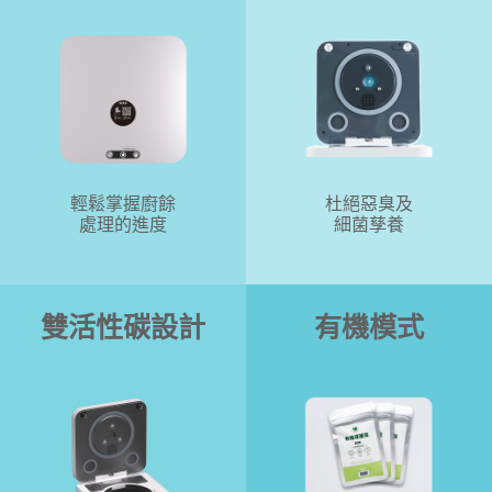
輕鬆掌握廚餘
杜絕惡臭及
處理的進度
細菌孳養
雙活性碳設計
有機模式